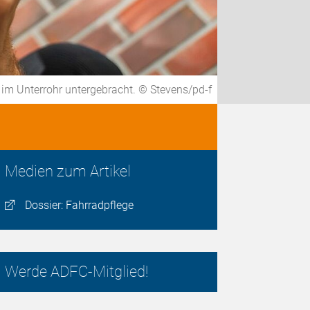
 im Unterrohr untergebracht. © Stevens/pd-f
Medien zum Artikel
Dossier: Fahrradpflege
Werde ADFC-Mitglied!