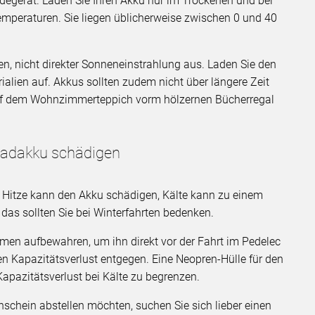
degerät. Laden Sie Ihren Akku nur im Trockenen und bei
emperaturen. Sie liegen üblicherweise zwischen 0 und 40
n, nicht direkter Sonneneinstrahlung aus. Laden Sie den
alien auf. Akkus sollten zudem nicht über längere Zeit
auf dem Wohnzimmerteppich vorm hölzernen Bücherregal
radakku schädigen
 Hitze kann den Akku schädigen, Kälte kann zu einem
das sollten Sie bei Winterfahrten bedenken.
armen aufbewahren, um ihn direkt vor der Fahrt im Pedelec
n Kapazitätsverlust entgegen. Eine Neopren-Hülle für den
 Kapazitätsverlust bei Kälte zu begrenzen.
schein abstellen möchten, suchen Sie sich lieber einen