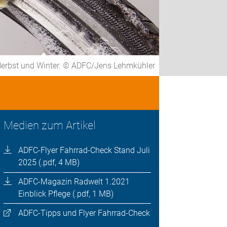
Herbst und Winter. © ADFC/Jens Lehmkühler
Medien zum Artikel
ADFC-Flyer Fahrrad-Check Stand Juli
2025 (.pdf, 4 MB)
ADFC-Magazin Radwelt 1.2021
Einblick Pflege (.pdf, 1 MB)
ADFC-Tipps und Flyer Fahrrad-Check