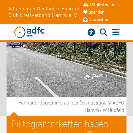
Mitglied werden
Allgemeiner Deutscher Fahrrad-
Spenden
Club Kreisverband Hamm e. V.
Newsletter
Fahrradpiktogramme auf der Östingstraße © ADFC
Hamm - W.Hupfeld
Piktogrammketten haben